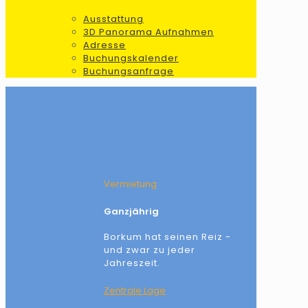
Ausstattung
3D Panorama Aufnahmen
Adresse
Buchungskalender
Buchungsanfrage
Vermietung
Ganzjährig
Borkum hat seinen Reiz -
und zwar zu jeder
Jahreszeit.
Zentrale Lage